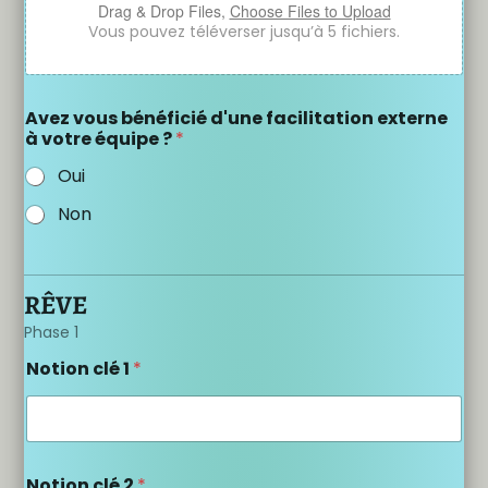
Drag & Drop Files,
Choose Files to Upload
Vous pouvez téléverser jusqu’à 5 fichiers.
Avez vous bénéficié d'une facilitation externe
à votre équipe ?
*
Oui
Non
RÊVE
Phase 1
Notion clé 1
*
Notion clé 2
*