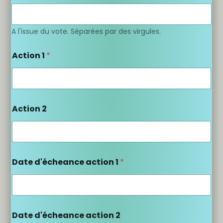
A l'issue du vote. Séparées par des virgules.
Action 1
*
Action 2
Date d'écheance action 1
*
Date d'écheance action 2