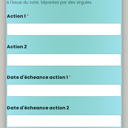
A l'issue du vote. Séparées par des virgules.
Action 1
*
Action 2
Date d'écheance action 1
*
Date d'écheance action 2