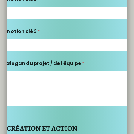
Notion clé 3
*
Slogan du projet / de l'équipe
*
CRÉATION ET ACTION