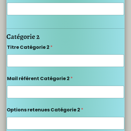
Catégorie 2
Titre Catégorie 2
*
Mail référent Catégorie 2
*
Options retenues Catégorie 2
*