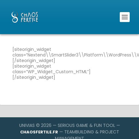
[siteorigin_widget
class=”Nextend\\SmartSlider3\\Platform\\WordPress\\W
[/siteorigin_widget]
[siteorigin_widget
class=”WP_Widget_Custom_HTML”]
[/siteorigin_widget]
UNIVIAS © 2026 — SERIOUS GAME & FUN TOOL —
— TEAMBUILDING & PROJECT
CHAOSFERTILE.FR
MANAGEMENT