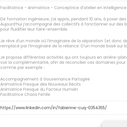
Facilitatrice - Animatrice - Conceptrice d'atelier en Intelligence
De formation ingénieure, j’ai appris, pendant 10 ans, à poser de
Aujourd’hui j’accompagne des collectifs à fonctionner sur des b
pour fluidifier leur faire-ensemble.
Je rêve d’un monde où l’imaginaire de la séparation (et donc des
remplacé par l’imaginaire de la reliance. D’un monde basé sur l
Je propose différentes activités qui ont toujours en arrière-pla
voir la complémentarité, afin de réconcilier ces domaines pour ê
comme par exemple :
Accompagnement à Gouvernance Partagée
Animatrice Fresque des Nouveaux Récits
Animatrice Fresque du Facteur Humain
Facilitatrice Chaos Fertile
https://www.linkedin.com/in/fabienne-cuq-0354355/