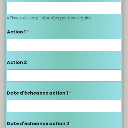
A l'issue du vote. Séparées par des virgules.
Action 1
*
Action 2
Date d'écheance action 1
*
Date d'écheance action 2