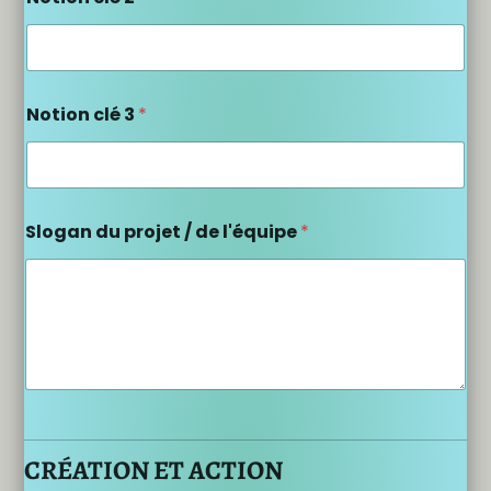
Notion clé 3
*
Slogan du projet / de l'équipe
*
CRÉATION ET ACTION