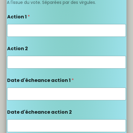
A l'issue du vote. Séparées par des virgules.
Action 1
*
Action 2
Date d'écheance action 1
*
Date d'écheance action 2