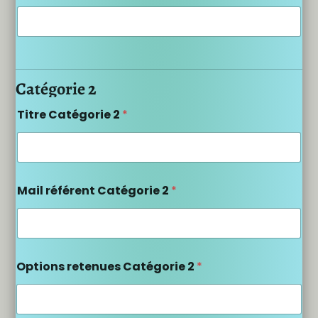
Catégorie 2
Titre Catégorie 2
*
Mail référent Catégorie 2
*
Options retenues Catégorie 2
*