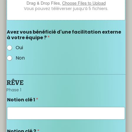
Drag & Drop Files,
Choose Files to Upload
Vous pouvez téléverser jusqu’à 5 fichiers.
Avez vous bénéficié d'une facilitation externe
à votre équipe ?
*
Oui
Non
RÊVE
Phase 1
Notion clé 1
*
Notion clé 2
*