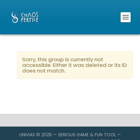
Sorry, this group is currently not
accessible. Either it was deleted or its ID
does not match.
UNIVIAS © 2026 — SERIOUS GAME & FUN TOOL —